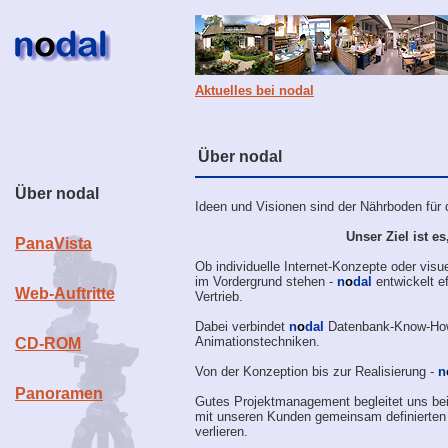
Aktuelles bei nodal
Über nodal
Über nodal
Ideen und Visionen sind der Nährboden für d
Unser Ziel ist e
PanaVista
Ob individuelle Internet-Konzepte oder vi
im Vordergrund stehen -
n
o
dal
entwickelt e
Web-Auftritte
Vertrieb.
Dabei verbindet
n
o
dal
Datenbank-Know-How
Animationstechniken.
CD-ROM
Von der Konzeption bis zur Realisierung -
n
Panoramen
Gutes Projektmanagement begleitet uns bei d
mit unseren Kunden gemeinsam definierte
verlieren.